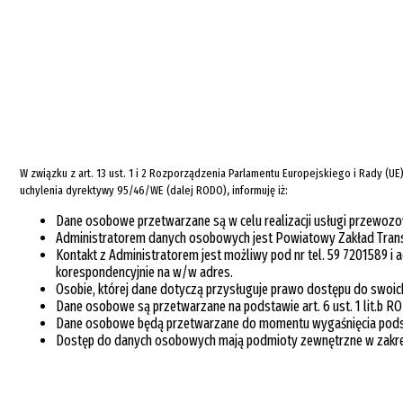
W związku z art. 13 ust. 1 i 2 Rozporządzenia Parlamentu Europejskiego i Rady 
uchylenia dyrektywy 95/46/WE (dalej RODO), informuję iż:
Dane osobowe przetwarzane są w celu realizacji usługi przewozo
Administratorem danych osobowych jest Powiatowy Zakład Transp
Kontakt z Administratorem jest możliwy pod nr tel. 59 7201589 
korespondencyjnie na w/w adres.
Osobie, której dane dotyczą przysługuje prawo dostępu do swoic
Dane osobowe są przetwarzane na podstawie art. 6 ust. 1 lit.b R
Dane osobowe będą przetwarzane do momentu wygaśnięcia podsta
Dostęp do danych osobowych mają podmioty zewnętrzne w zakres