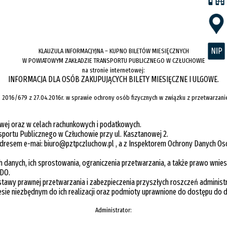
KLAUZULA INFORMACJYJNA – KUPNO BILETÓW MIESIĘCZNYCH
W POWIATOWYM ZAKŁADZIE TRANSPORTU PUBLICZNEGO W CZŁUCHOWIE
na stronie internetowej:
INFORMACJA DLA OSÓB ZAKUPUJĄCYCH BILETY MIESIĘCZNE I ULGOWE.
(UE) 2016/679 z 27.04.2016r. w sprawie ochrony osób fizycznych w związku z przetwar
wej oraz w celach rachunkowych i podatkowych.
ortu Publicznego w Człuchowie przy ul. Kasztanowej 2.
i adresem e-mai: biuro@pztpczluchow.pl , a z Inspektorem Ochrony Danych 
h danych, ich sprostowania, ograniczenia przetwarzania, a także prawo wni
ODO.
wy prawnej przetwarzania i zabezpieczenia przyszłych roszczeń administr
ie niezbędnym do ich realizacji oraz podmioty uprawnione do dostępu do 
Administrator: