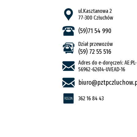
ul.Kasztanowa 2
77-300 Człuchów
(59)71 54 990
Dział przewozów
(59) 72 55 516
Adres do e-doręczeń: AE:PL-
56962-62614-UVEAD-16
biuro@pztpczluchow.p
362 16 84 43