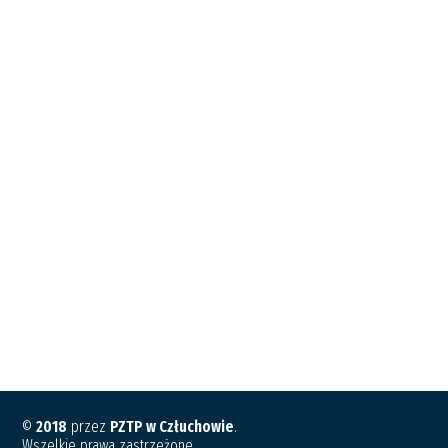
©
2018
przez
PZTP w Człuchowie
.
Wszelkie prawa zastrzeżone