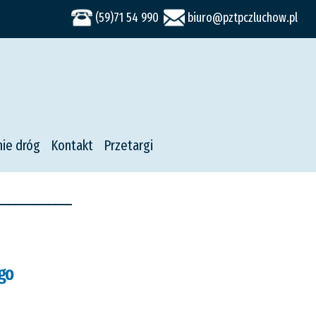
(59)71 54 990
biuro@pztpczluchow.pl
ie dróg
Kontakt
Przetargi
-------------