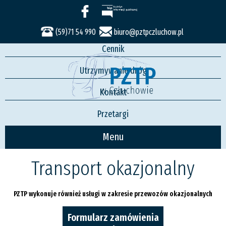
Usługi
Rozkład jazdy
(59)71 54 990
biuro@pztpczluchow.pl
Cennik
Utrzymywanie dróg
Kontakt
Przetargi
Menu
Transport okazjonalny
PZTP wykonuje również usługi w zakresie przewozów okazjonalnych
Formularz zamówienia