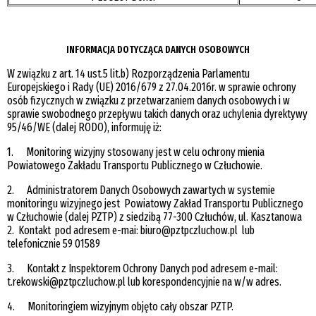
INFORMACJA DOTYCZĄCA DANYCH OSOBOWYCH
W związku z art. 14 ust.5 lit.b) Rozporządzenia Parlamentu
Europejskiego i Rady (UE) 2016/679 z 27.04.2016r. w sprawie ochrony
osób fizycznych w związku z przetwarzaniem danych osobowych i w
sprawie swobodnego przepływu takich danych oraz uchylenia dyrektywy
95/46/WE (dalej RODO), informuję iż:
1. Monitoring wizyjny stosowany jest w celu ochrony mienia
Powiatowego Zakładu Transportu Publicznego w Człuchowie.
2. Administratorem Danych Osobowych zawartych w systemie
monitoringu wizyjnego jest Powiatowy Zakład Transportu Publicznego
w Człuchowie (dalej PZTP) z siedzibą 77-300 Człuchów, ul. Kasztanowa
2. Kontakt pod adresem e-mai: biuro@pztpczluchow.pl lub
telefonicznie 59 01589
3. Kontakt z Inspektorem Ochrony Danych pod adresem e-mail:
t.rekowski@pztpczluchow.pl lub korespondencyjnie na w/w adres.
4. Monitoringiem wizyjnym objęto cały obszar PZTP.