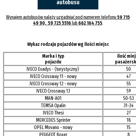
autobusu
Wynajem autobusów należy uzgadniać pod numerem telefonu
59 715
49 90,
59 725 5516
lub
662 164 755
.
Wykaz rodzaju pojazdów wg ilości miejsc
Marka i typ
ilość mie
pojazdu
pasażersk
IVECO Evadys - (turystyczny)
50
IVECO Crossway 11 - nowy
47
IVECO Crossway 12 - nowy
55
IVECO Crossway 13
59
MAN-A01
50-53
TEMSA Opalin
31-34
IVECO Thesi
27
MERCEDES Sprinter
18
OPEL Movano - nowy
15
PEUGEOT Boxer
8