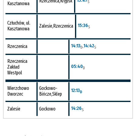
15:47
Rzeczenica,Krępsk
S
Kasztanowa
Człuchów, ul.
15:36
Zalesie,Rzeczenica
S
Kasztanowa
14:13
,
14:42
Rzeczenica
D
S
Rzeczenica
05:40
Zakład
D
Westpol
Wierzchowo
Gockowo-
12:13
D
Dworzec
Bińcze,Sklep
14:26
Zalesie
Gockowo
S