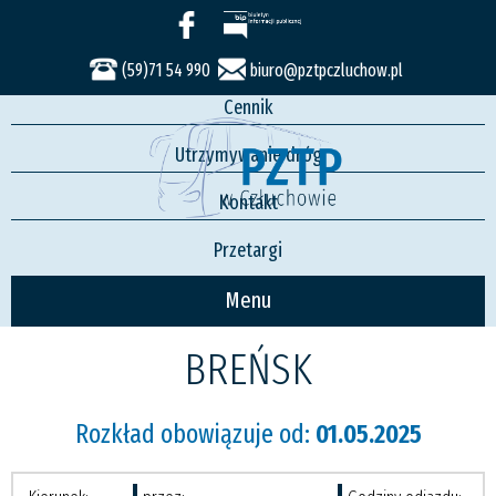
Usługi
Rozkład jazdy
(59)71 54 990
biuro@pztpczluchow.pl
Cennik
Utrzymywanie dróg
Kontakt
Przetargi
Menu
BREŃSK
Rozkład obowiązuje od:
01.05.2025