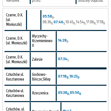
Kierunek:
przez:
Godziny odjazdu:
Czarne, D.K.
05:58
,
D
(ul.
06:36
07:46
10:45
14:54
17:06
17:18
D,
S,
D,
D,
D,
D
Moniuszki)
Wyczechy-
Czarne, D.K.
14:28
Krzemieniewo
D
(ul. Moniuszki)
II
Czarne, D.K.
07:34
Zalesie
S
(ul. Moniuszki)
Człuchów ul.
Gockowo-
07:18
16:23
D,
D
Kasztanowa
Bińcze,Sklep
Człuchów ul.
05:38
05:50
Rzeczenica
D,
D
Kasztanowa
Człuchów, ul.