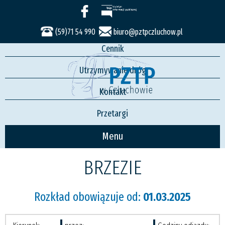
Usługi
Rozkład jazdy
(59)71 54 990
biuro@pztpczluchow.pl
Cennik
Utrzymywanie dróg
Kontakt
Przetargi
Menu
BRZEZIE
Rozkład obowiązuje od:
01.03.2025