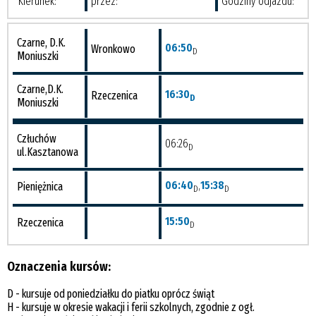
Kierunek:
przez:
Godziny odjazdu:
Czarne, D.K.
06:50
Wronkowo
D
Moniuszki
Czarne,D.K.
16:30
Rzeczenica
D
Moniuszki
Człuchów
06:26
D
ul.Kasztanowa
06:40
,
15:38
Pieniężnica
D
D
15:50
Rzeczenica
D
Oznaczenia kursów:
D - kursuje od poniedziałku do piatku oprócz świąt
H - kursuje w okresie wakacji i ferii szkolnych, zgodnie z ogł.