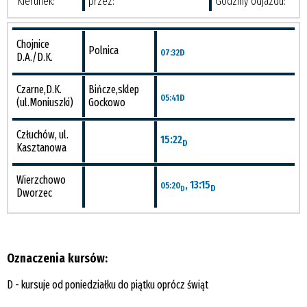
Kierunek:
przez:
Godziny odjazdu:
Chojnice
Polnica
07:32
D
D.A./D.K.
Czarne,D.K.
Bińcze,sklep
05:41
D
(ul.Moniuszki)
Gockowo
Człuchów, ul.
15:22
D
Kasztanowa
Wierzchowo
, 13:15
05:20
D
D
Dworzec
Oznaczenia kursów:
D - kursuje od poniedziałku do piątku oprócz świąt