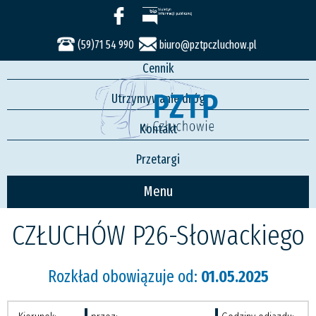
Usługi
Rozkład jazdy
(59)71 54 990
biuro@pztpczluchow.pl
Cennik
Utrzymywanie dróg
Kontakt
Przetargi
Menu
CZŁUCHÓW P26-Słowackiego
Rozkład obowiązuje od:
01.05.2025