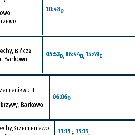
10:48
D
owo,
arzewo
echy, Bińcze
05:53
06:44
15:49
D,
D,
D
p, Barkowo
zemieniewo II
06:06
D
krzywy, Barkowo
echy,Krzemieniewo
13:15
,
15:15
S
S