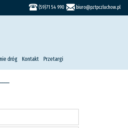
(59)71 54 990
biuro@pztpczluchow.pl
nie dróg
Kontakt
Przetargi
----