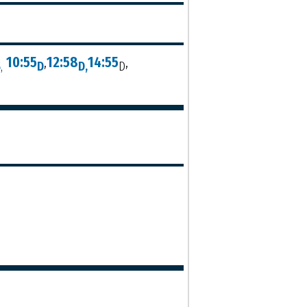
10:55
,
12:58
14:55
,
S
,
D
D,
D