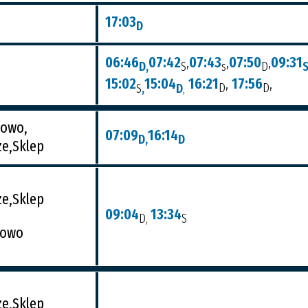
17:03
D
06:46
07:42
,
07:43
,
07:50
,
09:31
D,
S
s
D
15:02
15:04
16:21
,
17:56
,
S
,
D
,
D
D
owo,
07:09
16:14
D,
D
ze,Sklep
ze,Sklep
09:04
13:34
D,
S
kowo
ze,Sklep