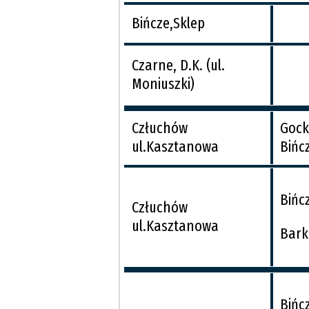
Bińcze,Sklep
Czarne, D.K. (ul.
Moniuszki)
Człuchów
Gock
ul.Kasztanowa
Bińc
Bińc
Człuchów
ul.Kasztanowa
Bar
Bińc