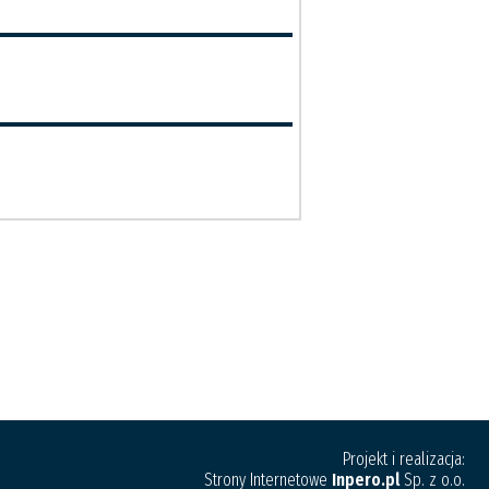
Projekt i realizacja:
Strony Internetowe
Inpero.pl
Sp. z o.o.