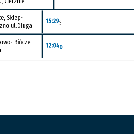
, Cierznie
ze, Sklep-
15:29
S
zno ul.Długa
owo- Bińcze
12:04
D
p