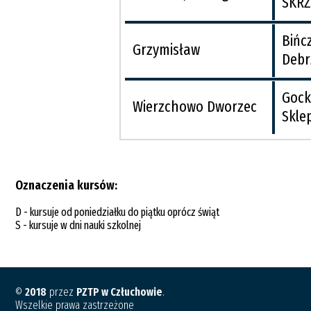
SKRZ.
Bińc
Grzymisław
Debr
Gock
Wierzchowo Dworzec
Skle
Oznaczenia kursów:
D - kursuje od poniedziałku do piątku oprócz świąt
S - kursuje w dni nauki szkolnej
©
2018
przez
PZTP w Człuchowie
.
Wszelkie prawa zastrzeżone