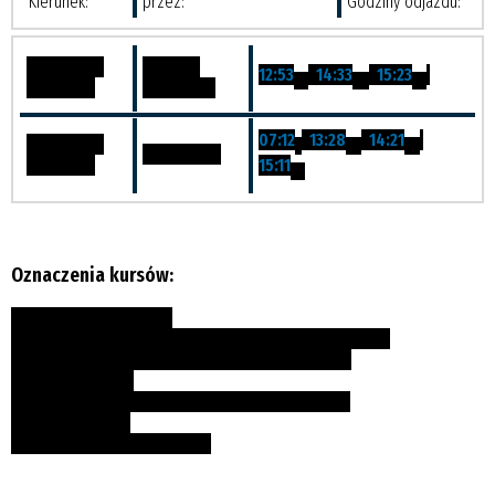
Kierunek:
przez:
Godziny odjazdu:
Debrzno, ul.
Cierznie-
12:53
,
14:33
,
15:23
,
1-3
3,S
2,4
Królewska
Lędyczek II
07:12
,
13:28
,
14:21
,
Debrzno, ul.
S
4-5
5,S
Stanisławka
Królewska
15:11
1,S
Oznaczenia kursów:
1 - kursuje w poniedziałki
1-3 - kursuje od poniedziałku do środy w dni nauki szkolnej
2,4 - kursuje we wtorki i czwartki w dni nauki szkolnej
3 - kursuje w środy
4-5 - kursuje w czwartek i piątek w dni nauki szkolnej
5 - kursuje w piątki
S - kursuje w dni nauki szkolnej