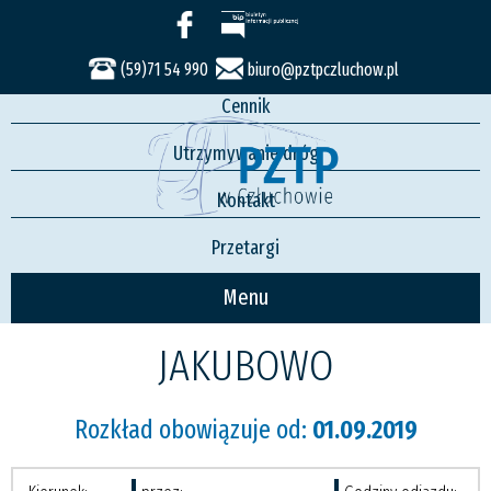
Usługi
Rozkład jazdy
(59)71 54 990
biuro@pztpczluchow.pl
Cennik
Utrzymywanie dróg
Kontakt
Przetargi
Menu
JAKUBOWO
Rozkład obowiązuje od:
01.09.2019