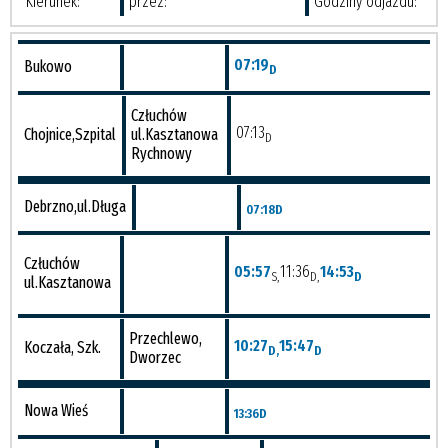
Kierunek:
przez:
Godziny odjazdu:
07:19
Bukowo
D
Człuchów
07:13
Chojnice,Szpital
ul.Kasztanowa
D
Rychnowy
Debrzno,ul.Długa
07:18
D
Człuchów
05:57
11:36
14:53
S,
D,
D
ul.Kasztanowa
Przechlewo,
10:27
15:47
Koczała, Szk.
D,
D
Dworzec
Nowa Wieś
13:36
D