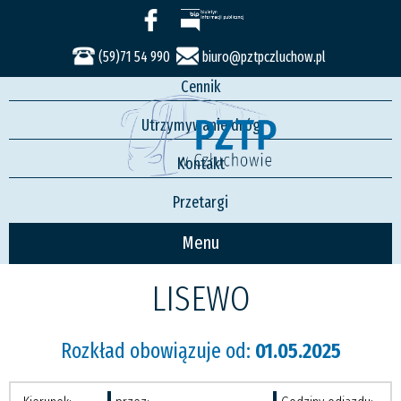
Usługi
Rozkład jazdy
(59)71 54 990
biuro@pztpczluchow.pl
Cennik
Utrzymywanie dróg
Kontakt
Przetargi
Menu
LISEWO
Rozkład obowiązuje od:
01.05.2025