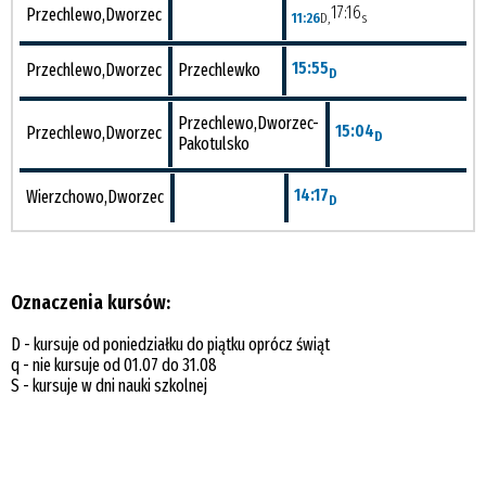
17:16
Przechlewo,Dworzec
11:26
D,
s
15:55
Przechlewo,Dworzec
Przechlewko
D
Przechlewo,Dworzec-
15:04
Przechlewo,Dworzec
D
Pakotulsko
14:17
Wierzchowo,Dworzec
D
Oznaczenia kursów:
D - kursuje od poniedziałku do piątku oprócz świąt
q - nie kursuje od 01.07 do 31.08
S - kursuje w dni nauki szkolnej