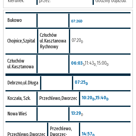
Kierunek:
przez:
Godziny odjazdu:
Bukowo
07:26
D
Człuchów
07:20
Chojnice,Szpital
ul.Kasztanowa
D
Rychnowy
Człuchów
06:03
,11:43
15:00
S
D,
D
ul.Kasztanowa
07:25
Debrzno,ul.Długa
D
10:20
,15:40
Koczała, Szk.
Przechlewo,Dworzec
D
D
13:29
Nowa Wieś
D
Przechlewo,
14:57
Przechlewo,Dworzec
Dworzec-
D