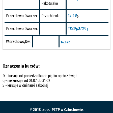
Pakotulsko
15:48
Przechlewo,Dworzec
Przechlewko
D
11:20
,17:10
Przechlewo,Dworzec
D
S
Wierzchowo,Dw.
14:24
D
Oznaczenia kursów:
D - kursuje od poniedziałku do piątku oprócz świąt
q - nie kursuje od 01.07 do 31.08
S - kursuje w dni nauki szkolnej
©
2018
przez
PZTP w Człuchowie
.