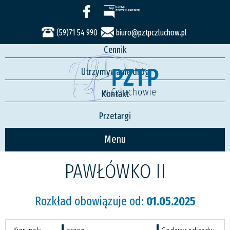
Usługi
Rozkład jazdy
(59)71 54 990
biuro@pztpczluchow.pl
Cennik
Utrzymywanie dróg
Kontakt
Przetargi
Menu
PAWŁÓWKO II
Rozkład obowiązuje od:
01.05.2025