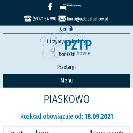
Usługi
Rozkład jazdy
(59)71 54 990
biuro@pztpczluchow.pl
Cennik
Utrzymywanie dróg
Kontakt
Przetargi
Menu
PIASKOWO
Rozkład obowiązuje od:
18.09.2021