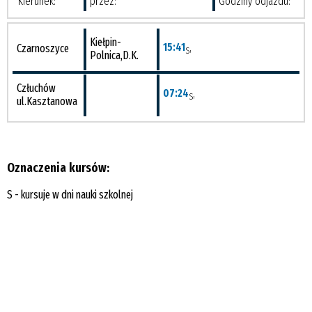
Kierunek:
przez:
Godziny odjazdu:
Kiełpin-
15:41
,
Czarnoszyce
S
Polnica,D.K.
Człuchów
07:24
,
S
ul.Kasztanowa
Oznaczenia kursów:
S - kursuje w dni nauki szkolnej