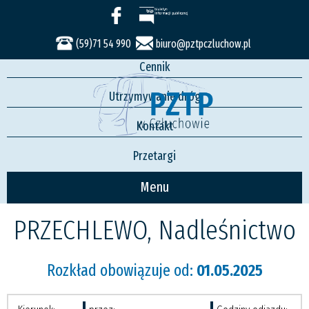
Usługi
Rozkład jazdy
(59)71 54 990
biuro@pztpczluchow.pl
Cennik
Utrzymywanie dróg
Kontakt
Przetargi
Menu
PRZECHLEWO, Nadleśnictwo
Rozkład obowiązuje od:
01.05.2025