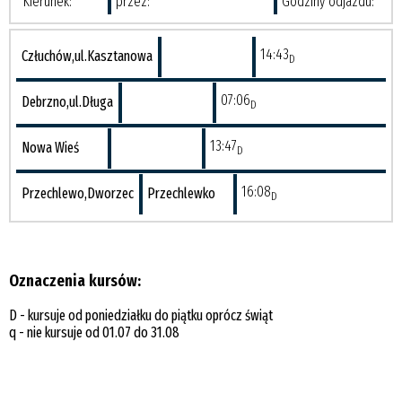
Kierunek:
przez:
Godziny odjazdu:
14:43
Człuchów,ul.Kasztanowa
D
07:06
Debrzno,ul.Długa
D
13:47
Nowa Wieś
D
16:08
Przechlewo,Dworzec
Przechlewko
D
Oznaczenia kursów:
D - kursuje od poniedziałku do piątku oprócz świąt
q - nie kursuje od 01.07 do 31.08