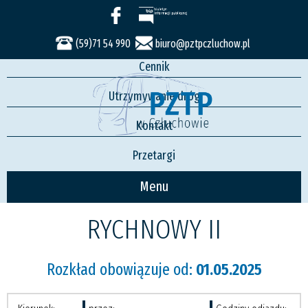
Usługi
Rozkład jazdy
(59)71 54 990
biuro@pztpczluchow.pl
Cennik
Utrzymywanie dróg
Kontakt
Przetargi
Menu
RYCHNOWY II
Rozkład obowiązuje od:
01.05.2025