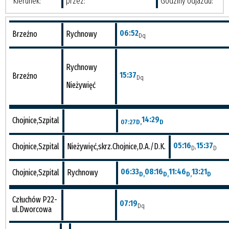
Kierunek:
przez:
Godziny odjazdu:
06:52
Brzeźno
Rychnowy
Dq
Rychnowy
15:37
Brzeźno
Dq
Nieżywięć
14:29
Chojnice,Szpital
07:27
D,
D
05:16
,
15:37
Chojnice,Szpital
Nieżywięć,skrz.Chojnice,D.A./D.K.
D
D
06:33
08:16
11:46
13:21
Chojnice,Szpital
Rychnowy
D,
D,
D,
D
Człuchów P22-
07:19
Dq
ul.Dworcowa