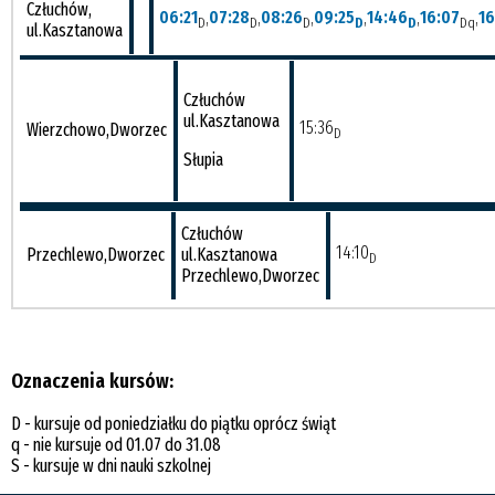
Człuchów,
06:21
,
07:28
,
08:26
,
09:25
,
14:46
,
16:07
,
16
D
D
D
D
D
Dq
ul.Kasztanowa
Człuchów
ul.Kasztanowa
15:36
Wierzchowo,Dworzec
D
Słupia
Człuchów
14:10
Przechlewo,Dworzec
ul.Kasztanowa
D
Przechlewo,Dworzec
Oznaczenia kursów:
D - kursuje od poniedziałku do piątku oprócz świąt
q - nie kursuje od 01.07 do 31.08
S - kursuje w dni nauki szkolnej