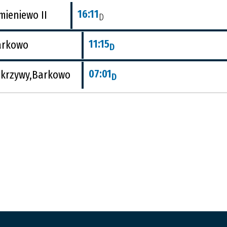
16:11
mieniewo II
D
11:15
arkowo
D
07:01
krzywy,Barkowo
D