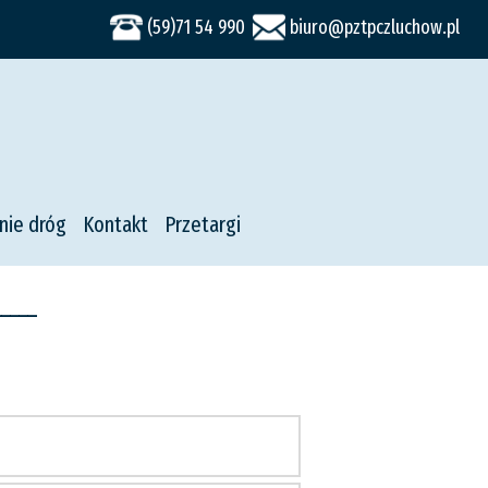
(59)71 54 990
biuro@pztpczluchow.pl
nie dróg
Kontakt
Przetargi
----