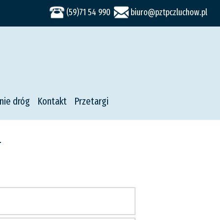
(59)71 54 990
biuro@pztpczluchow.pl
nie dróg
Kontakt
Przetargi