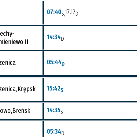
07:40
17:12
S,
D
echy-
14:34
D
mieniewo II
05:44
zenica
D
15:42
zenica,Krępsk
S
14:35
owo,Breńsk
S
05:34
D